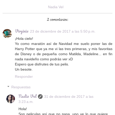
Nadia Vel
2 comentarios:
Virginia
23 de diciembre de 2017 a las 5:50 p.m.
¡Hola cielo!
Yo como maratón así de Navidad me suelo poner las de
Harry Potter que ya me vi las tres primeras, y mis favoritas
de Disney o de pequeña como Matilda, Madeline... en fin
nada navideño como podrás ver xD
Espero que disfrutes de tus pelis.
Un besote.
Responder
Respuestas
Nadia Vel
31 de diciembre de 2017 a las
3:23 a.m.
Hola!
Son peliculas así que no pasa, uno ve lo que quiere.