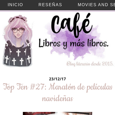
INICIO
RESEÑAS
MOVIES AND S
23/12/17
Top Ten #27: Maratón de películas
navideñas